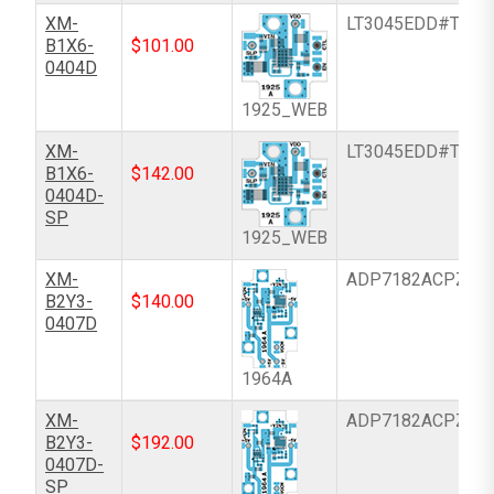
XM-
LT3045EDD#TRPB
B1X6-
$
101.00
0404D
1925_WEB
XM-
LT3045EDD#TRPB
B1X6-
$
142.00
0404D-
SP
1925_WEB
XM-
ADP7182ACPZ-R
B2Y3-
$
140.00
0407D
1964A
XM-
ADP7182ACPZ-R
B2Y3-
$
192.00
0407D-
SP