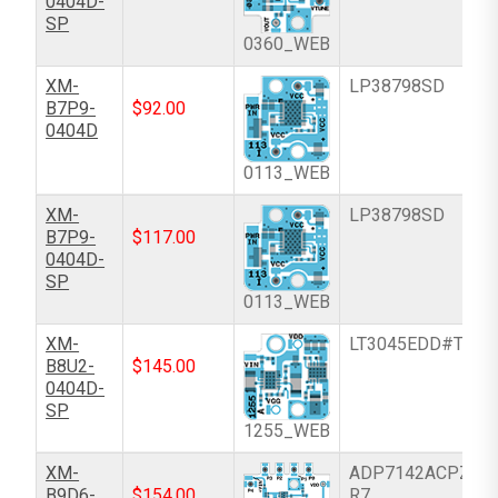
0404D-
SP
0360_WEB
XM-
LP38798SD
B7P9-
$
92.00
0404D
0113_WEB
XM-
LP38798SD
B7P9-
$
117.00
0404D-
SP
0113_WEB
XM-
LT3045EDD#TRPB
B8U2-
$
145.00
0404D-
SP
1255_WEB
XM-
ADP7142ACPZN-
B9D6-
$
154.00
R7