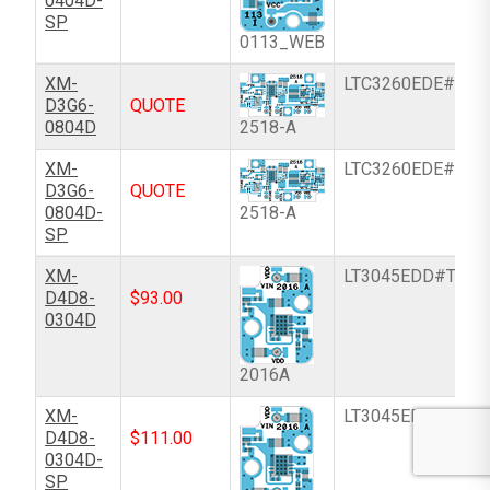
0404D-
SP
0113_WEB
XM-
LTC3260EDE#PBF
D3G6-
QUOTE
2518-A
0804D
XM-
LTC3260EDE#PBF
D3G6-
QUOTE
2518-A
0804D-
SP
XM-
LT3045EDD#TRPB
D4D8-
$
93.00
0304D
2016A
XM-
LT3045EDD#TRPB
D4D8-
$
111.00
0304D-
SP