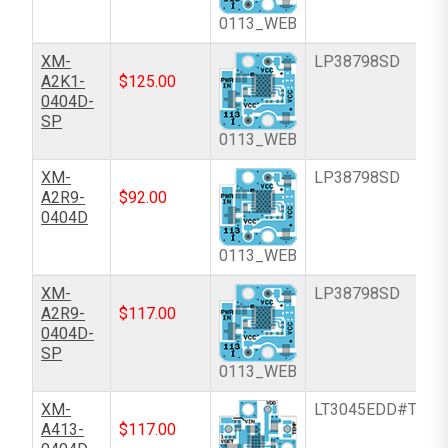
0113_WEB
XM-
LP38798SD
A2K1-
$
125.00
0404D-
SP
0113_WEB
XM-
LP38798SD
A2R9-
$
92.00
0404D
0113_WEB
XM-
LP38798SD
A2R9-
$
117.00
0404D-
SP
0113_WEB
XM-
LT3045EDD#TRPB
A413-
$
117.00