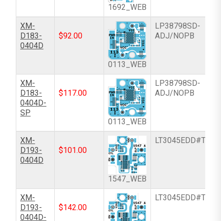
1692_WEB
XM-
LP38798SD-
D183-
$
92.00
ADJ/NOPB
0404D
0113_WEB
XM-
LP38798SD-
D183-
$
117.00
ADJ/NOPB
0404D-
SP
0113_WEB
XM-
LT3045EDD#TRPB
D193-
$
101.00
0404D
1547_WEB
XM-
LT3045EDD#TRPB
D193-
$
142.00
0404D-