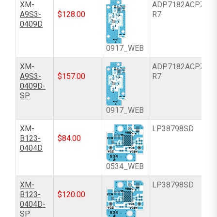
XM-
ADP7182ACPZ-5.0
A9S3-
$
128.00
R7
0409D
0917_WEB
XM-
ADP7182ACPZ-5.0
A9S3-
$
157.00
R7
0409D-
SP
0917_WEB
XM-
LP38798SD
B123-
$
84.00
0404D
0534_WEB
XM-
LP38798SD
B123-
$
120.00
0404D-
SP