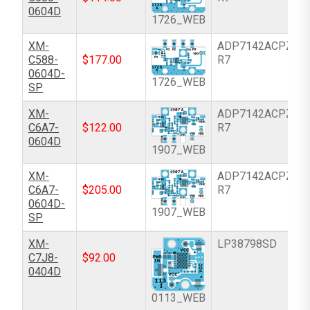
0604D
1726_WEB
XM-
ADP7142ACPZN-
C588-
$
177.00
R7
0604D-
1726_WEB
SP
XM-
ADP7142ACPZN-
C6A7-
$
122.00
R7
0604D
1907_WEB
XM-
ADP7142ACPZN-
C6A7-
$
205.00
R7
0604D-
1907_WEB
SP
XM-
LP38798SD
C7J8-
$
92.00
0404D
0113_WEB