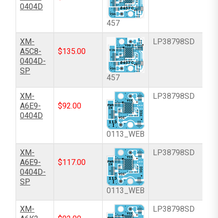
0404D
457
XM-
LP38798SD
A5C8-
$
135.00
0404D-
SP
457
XM-
LP38798SD
A6E9-
$
92.00
0404D
0113_WEB
XM-
LP38798SD
A6E9-
$
117.00
0404D-
SP
0113_WEB
XM-
LP38798SD