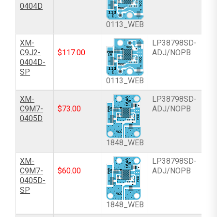
0404D
0113_WEB
XM-
LP38798SD-
C9J2-
$
117.00
ADJ/NOPB
0404D-
SP
0113_WEB
XM-
LP38798SD-
C9M7-
$
73.00
ADJ/NOPB
0405D
1848_WEB
XM-
LP38798SD-
C9M7-
$
60.00
ADJ/NOPB
0405D-
SP
1848_WEB