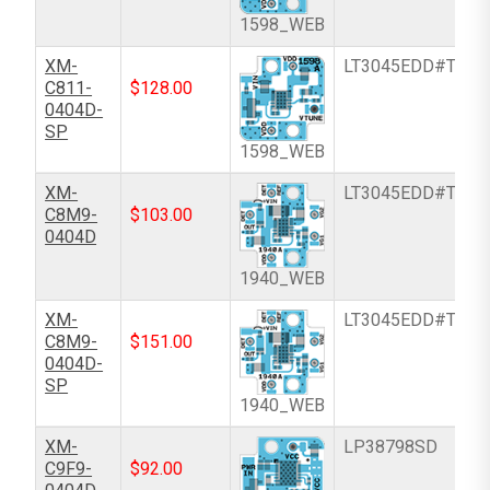
1598_WEB
XM-
LT3045EDD#TRPB
C811-
$
128.00
0404D-
SP
1598_WEB
XM-
LT3045EDD#TRPB
C8M9-
$
103.00
0404D
1940_WEB
XM-
LT3045EDD#TRPB
C8M9-
$
151.00
0404D-
SP
1940_WEB
XM-
LP38798SD
C9F9-
$
92.00