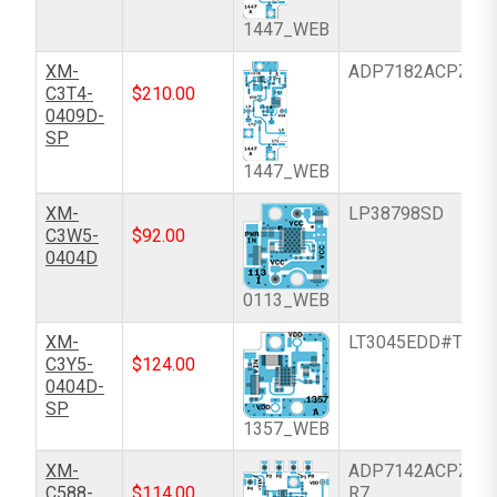
1447_WEB
XM-
ADP7182ACPZ-R
C3T4-
$
210.00
0409D-
SP
1447_WEB
XM-
LP38798SD
C3W5-
$
92.00
0404D
0113_WEB
XM-
LT3045EDD#TRPB
C3Y5-
$
124.00
0404D-
SP
1357_WEB
XM-
ADP7142ACPZN-
C588-
$
114.00
R7