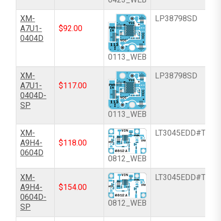
XM-
LP38798SD
A7U1-
$
92.00
0404D
0113_WEB
XM-
LP38798SD
A7U1-
$
117.00
0404D-
SP
0113_WEB
XM-
LT3045EDD#TRPB
A9H4-
$
118.00
0604D
0812_WEB
XM-
LT3045EDD#TRPB
A9H4-
$
154.00
0604D-
0812_WEB
SP