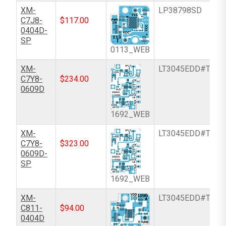
XM-
LP38798SD
C7J8-
$
117.00
0404D-
SP
0113_WEB
XM-
LT3045EDD#TRPB
C7Y8-
$
234.00
0609D
1692_WEB
XM-
LT3045EDD#TRPB
C7Y8-
$
323.00
0609D-
SP
1692_WEB
XM-
LT3045EDD#TRPB
C811-
$
94.00
0404D