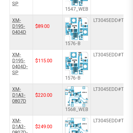
SP
1547_WEB
XM-
LT3045EDD#TRPB
D195-
$
89.00
0404D
1576-B
XM-
LT3045EDD#TRPB
D195-
$
115.00
0404D-
SP
1576-B
XM-
LT3045EDD#TRPB
D1A3-
$
220.00
0807D
1568_WEB
XM-
LT3045EDD#TRPB
D1A3-
$
249.00
0807D-