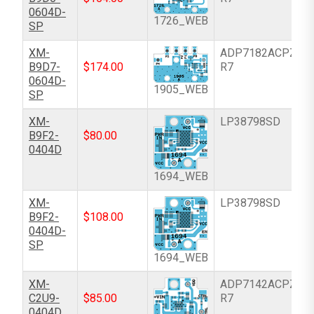
0604D-
1726_WEB
SP
XM-
ADP7182ACPZN-
B9D7-
$
174.00
R7
0604D-
1905_WEB
SP
XM-
LP38798SD
B9F2-
$
80.00
0404D
1694_WEB
XM-
LP38798SD
B9F2-
$
108.00
0404D-
SP
1694_WEB
XM-
ADP7142ACPZN-
C2U9-
$
85.00
R7
0404D