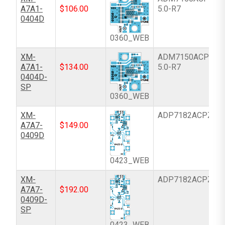
A7A1-
$
106.00
5.0-R7
0404D
0360_WEB
XM-
ADM7150ACPZ-
A7A1-
$
134.00
5.0-R7
0404D-
SP
0360_WEB
XM-
ADP7182ACPZ-R
A7A7-
$
149.00
0409D
0423_WEB
XM-
ADP7182ACPZ-R
A7A7-
$
192.00
0409D-
SP
0423_WEB