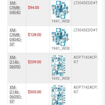
XM-
LT3045EDD#TRPB
C9M8-
$
94.00
0404D
1941_WEB
XM-
LT3045EDD#TRPB
C9M8-
$
128.00
0404D-
SP
1941_WEB
XM-
ADP7142ACPZN-
D146-
$
209.00
R7
0609D
1692_WEB
XM-
ADP7142ACPZN-
D146-
$
305.00
R7
0609D-
SP