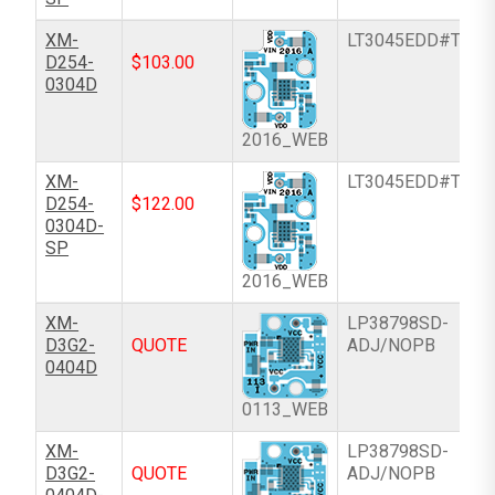
XM-
LT3045EDD#TRPB
D254-
$
103.00
0304D
2016_WEB
XM-
LT3045EDD#TRPB
D254-
$
122.00
0304D-
SP
2016_WEB
XM-
LP38798SD-
D3G2-
QUOTE
ADJ/NOPB
0404D
0113_WEB
XM-
LP38798SD-
D3G2-
QUOTE
ADJ/NOPB