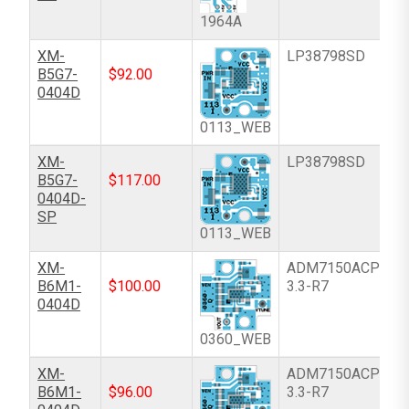
1964A
XM-
LP38798SD
B5G7-
$
92.00
0404D
0113_WEB
XM-
LP38798SD
B5G7-
$
117.00
0404D-
SP
0113_WEB
XM-
ADM7150ACPZ-
B6M1-
$
100.00
3.3-R7
0404D
0360_WEB
XM-
ADM7150ACPZ-
B6M1-
$
96.00
3.3-R7