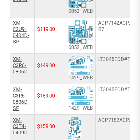
0852_WEB
XM-
ADP7142ACPZN-
C2U9-
$
119.00
R7
0404D-
SP
0852_WEB
XM-
LT3045EDD#TRPB
C3R6-
$
149.00
0806D
1429_WEB
XM-
LT3045EDD#TRPB
C3R6-
$
183.00
0806D-
1429_WEB
SP
XM-
ADP7182ACPZ-R
C3T4-
$
158.00
0409D