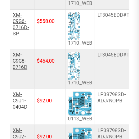
1710_WEB
XM-
LT3045EDD#TRPB
C9G6-
$
558.00
0716D-
SP
1710_WEB
XM-
LT3045EDD#TRPB
C9G8-
$
454.00
0716D
1710_WEB
XM-
LP38798SD-
C9J1-
$
92.00
ADJ/NOPB
0404D
0113_WEB
XM-
LP38798SD-
C9J2-
$
92.00
ADJ/NOPB