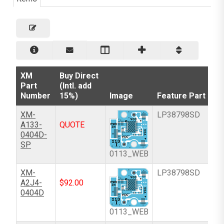
XM
Buy Direct
Part
(Intl. add
Number
15%)
Image
Feature Part
XM-
LP38798SD
A133-
QUOTE
0404D-
SP
0113_WEB
XM-
LP38798SD
A2J4-
$
92.00
0404D
0113_WEB