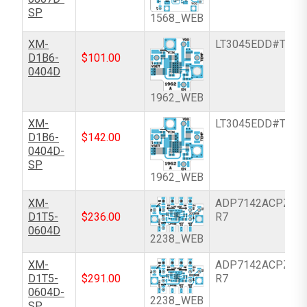
SP
1568_WEB
XM-
LT3045EDD#TRPB
D1B6-
$
101.00
0404D
1962_WEB
XM-
LT3045EDD#TRPB
D1B6-
$
142.00
0404D-
SP
1962_WEB
XM-
ADP7142ACPZN-
D1T5-
$
236.00
R7
0604D
2238_WEB
XM-
ADP7142ACPZN-
D1T5-
$
291.00
R7
0604D-
2238_WEB
SP