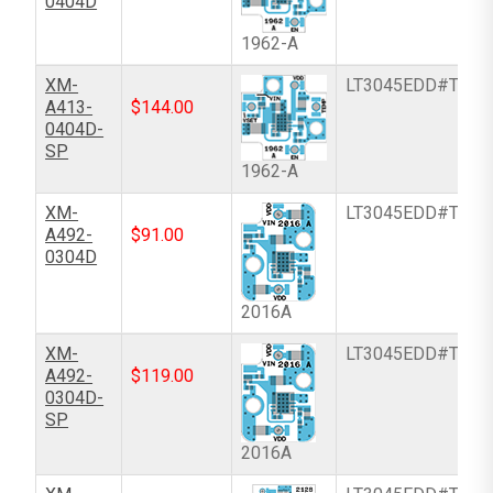
0404D
1962-A
XM-
LT3045EDD#TRPB
A413-
$
144.00
0404D-
SP
1962-A
XM-
LT3045EDD#TRPB
A492-
$
91.00
0304D
2016A
XM-
LT3045EDD#TRPB
A492-
$
119.00
0304D-
SP
2016A