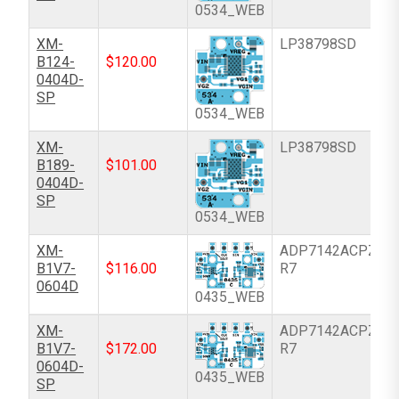
0534_WEB
XM-
LP38798SD
B124-
$
120.00
0404D-
SP
0534_WEB
XM-
LP38798SD
B189-
$
101.00
0404D-
SP
0534_WEB
XM-
ADP7142ACPZN-
B1V7-
$
116.00
R7
0604D
0435_WEB
XM-
ADP7142ACPZN-
B1V7-
$
172.00
R7
0604D-
0435_WEB
SP