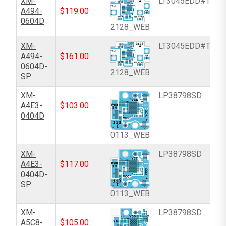
XM-
LT3045EDD#TRPB
A494-
$
119.00
0604D
2128_WEB
XM-
LT3045EDD#TRPB
A494-
$
161.00
0604D-
2128_WEB
SP
XM-
LP38798SD
A4E3-
$
103.00
0404D
0113_WEB
XM-
LP38798SD
A4E3-
$
117.00
0404D-
SP
0113_WEB
XM-
LP38798SD
A5C8-
$
105.00