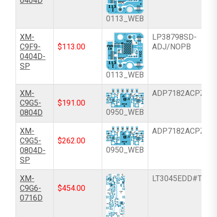
0404D
0113_WEB
XM-
LP38798SD-
C9F9-
$
113.00
ADJ/NOPB
0404D-
SP
0113_WEB
XM-
ADP7182ACPZ-R
C9G5-
$
191.00
0950_WEB
0804D
XM-
ADP7182ACPZ-R
C9G5-
$
262.00
0950_WEB
0804D-
SP
XM-
LT3045EDD#TRPB
C9G6-
$
454.00
0716D