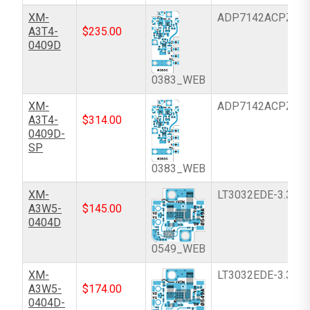
XM-
ADP7142ACPZN-
A3T4-
$
235.00
0409D
0383_WEB
XM-
ADP7142ACPZN-
A3T4-
$
314.00
0409D-
SP
0383_WEB
XM-
LT3032EDE-3.3#P
A3W5-
$
145.00
0404D
0549_WEB
XM-
LT3032EDE-3.3#P
A3W5-
$
174.00
0404D-