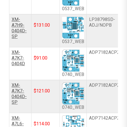
0537_WEB
XM-
LP38798SD-
A7H9-
$
131.00
ADJ/NOPB
0404D-
SP
0537_WEB
XM-
ADP7182ACPZ-5.
A7K7-
$
91.00
0404D
0740_WEB
XM-
ADP7182ACPZ-5.
A7K7-
$
121.00
0404D-
SP
0740_WEB
XM-
ADP7142ACPZN-
A7L6-
$
114.00