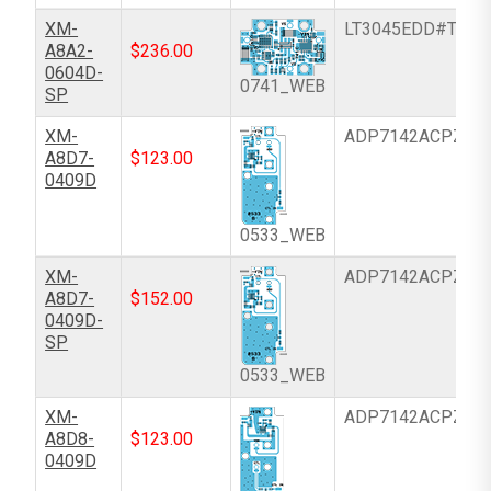
XM-
LT3045EDD#TRPB
A8A2-
$
236.00
0604D-
0741_WEB
SP
XM-
ADP7142ACPZN-
A8D7-
$
123.00
0409D
0533_WEB
XM-
ADP7142ACPZN-
A8D7-
$
152.00
0409D-
SP
0533_WEB
XM-
ADP7142ACPZN-
A8D8-
$
123.00
0409D