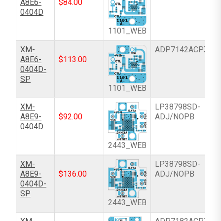
A8E6-
$
84.00
0404D
1101_WEB
XM-
ADP7142ACPZN-
A8E6-
$
113.00
0404D-
SP
1101_WEB
XM-
LP38798SD-
A8E9-
$
92.00
ADJ/NOPB
0404D
2443_WEB
XM-
LP38798SD-
A8E9-
$
136.00
ADJ/NOPB
0404D-
SP
2443_WEB