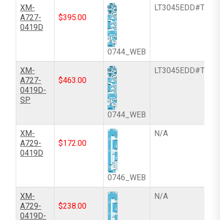
XM-
LT3045EDD#TRPB
A727-
$
395.00
0419D
0744_WEB
XM-
LT3045EDD#TRPB
A727-
$
463.00
0419D-
SP
0744_WEB
XM-
N/A
A729-
$
172.00
0419D
0746_WEB
XM-
N/A
A729-
$
238.00
0419D-