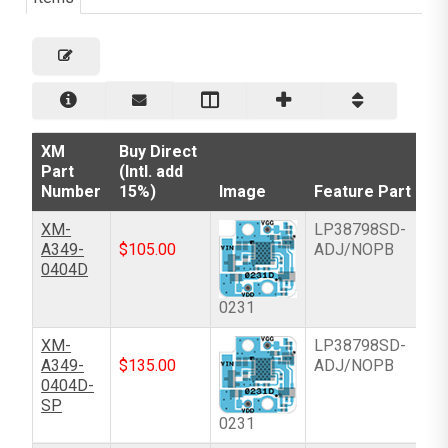
XM
Buy Direct
Part
(Intl. add
Number
15%)
Image
Feature Part
XM-
LP38798SD-
A349-
$
105.00
ADJ/NOPB
0404D
0231
XM-
LP38798SD-
A349-
$
135.00
ADJ/NOPB
0404D-
SP
0231