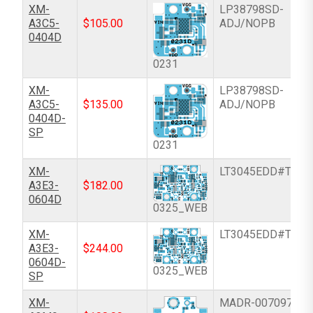
XM-
LP38798SD-
A3C5-
$
105.00
ADJ/NOPB
0404D
0231
XM-
LP38798SD-
A3C5-
$
135.00
ADJ/NOPB
0404D-
SP
0231
XM-
LT3045EDD#TRPB
A3E3-
$
182.00
0604D
0325_WEB
XM-
LT3045EDD#TRPB
A3E3-
$
244.00
0604D-
0325_WEB
SP
XM-
MADR-007097-00