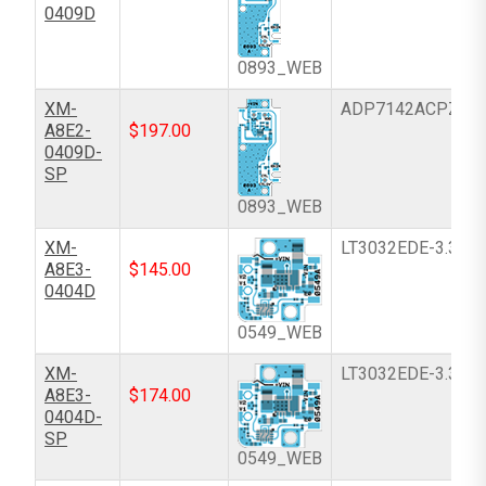
0409D
0893_WEB
XM-
ADP7142ACPZN-
A8E2-
$
197.00
0409D-
SP
0893_WEB
XM-
LT3032EDE-3.3#P
A8E3-
$
145.00
0404D
0549_WEB
XM-
LT3032EDE-3.3#P
A8E3-
$
174.00
0404D-
SP
0549_WEB