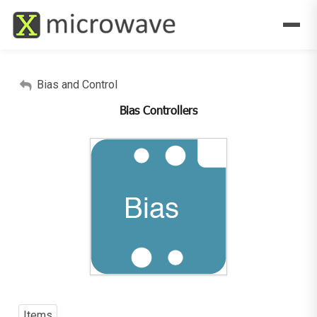
Bias and Control
Bias Controllers
Items