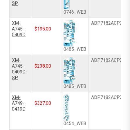
SP
0746_WEB
XM-
ADP7182ACPZ-R
A745-
$
195.00
0409D
0485_WEB
XM-
ADP7182ACPZ-R
A745-
$
238.00
0409D-
SP
0485_WEB
XM-
ADP7182ACPZ-R
A749-
$
327.00
0419D
0454_WEB