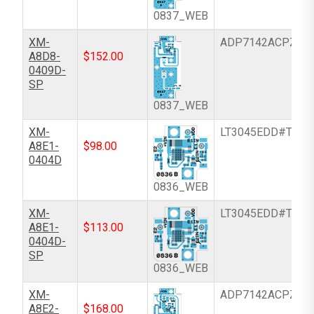
0837_WEB
XM-
ADP7142ACPZN-
A8D8-
$
152.00
0409D-
SP
0837_WEB
XM-
LT3045EDD#TRPB
A8E1-
$
98.00
0404D
0836_WEB
XM-
LT3045EDD#TRPB
A8E1-
$
113.00
0404D-
SP
0836_WEB
XM-
ADP7142ACPZN-
A8E2-
$
168.00