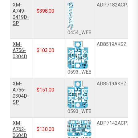
XM-
ADP7182ACPZ-R
A749-
$
398.00
0419D-
SP
0454_WEB
XM-
AD8519AKSZ
A756-
$
103.00
0304D
0593_WEB
XM-
AD8519AKSZ
A756-
$
151.00
0304D-
SP
0593_WEB
XM-
ADP7142ACPZN-
A762-
$
130.00
0604D