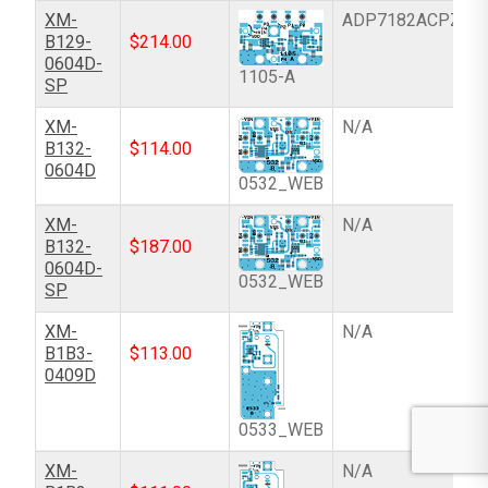
XM-
ADP7182ACPZN-
B129-
$
214.00
0604D-
1105-A
SP
XM-
N/A
B132-
$
114.00
0604D
0532_WEB
XM-
N/A
B132-
$
187.00
0604D-
0532_WEB
SP
XM-
N/A
B1B3-
$
113.00
0409D
0533_WEB
XM-
N/A