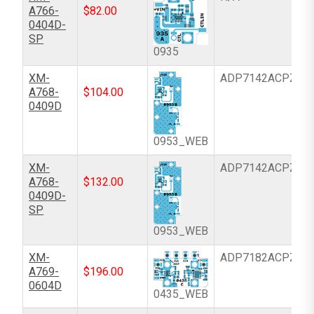
A766-
$
82.00
0404D-
SP
0935
XM-
ADP7142ACPZN-
A768-
$
104.00
0409D
0953_WEB
XM-
ADP7142ACPZN-
A768-
$
132.00
0409D-
SP
0953_WEB
XM-
ADP7182ACPZ-R
A769-
$
196.00
0604D
0435_WEB