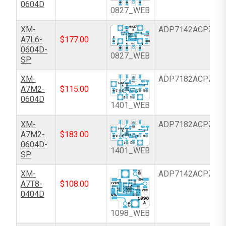
0604D
0827_WEB
XM-
ADP7142ACPZN-
A7L6-
$
177.00
0604D-
0827_WEB
SP
XM-
ADP7182ACPZN-
A7M2-
$
115.00
0604D
1401_WEB
XM-
ADP7182ACPZN-
A7M2-
$
183.00
0604D-
1401_WEB
SP
XM-
ADP7142ACPZN-
A7T8-
$
108.00
0404D
1098_WEB