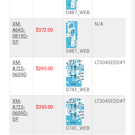
0487_WEB
XM-
N/A
A6K5-
$
372.00
0819D-
SP
0487_WEB
XM-
LT3045EDD#TRPB
A725-
$
265.00
0609D
0743_WEB
XM-
LT3045EDD#TRPB
A725-
$
395.00
0609D-
SP
0743_WEB