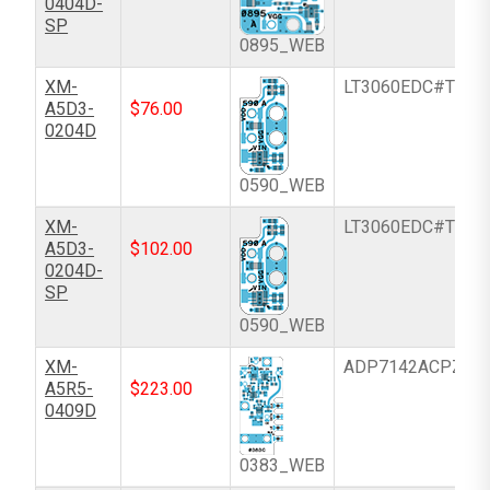
0404D-
SP
0895_WEB
XM-
LT3060EDC#TRM
A5D3-
$
76.00
0204D
0590_WEB
XM-
LT3060EDC#TRM
A5D3-
$
102.00
0204D-
SP
0590_WEB
XM-
ADP7142ACPZN-
A5R5-
$
223.00
0409D
0383_WEB