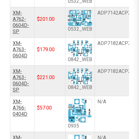
0532_WEB
XM-
ADP7142ACPZN-
A762-
$
201.00
0604D-
0532_WEB
SP
XM-
ADP7182ACPZ-R
A763-
$
179.00
0604D
0842_WEB
XM-
ADP7182ACPZ-R
A763-
$
221.00
0604D-
0842_WEB
SP
XM-
N/A
A766-
$
57.00
0404D
0935
XM-
N/A