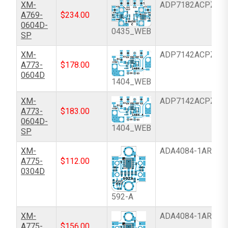
XM-
ADP7182ACPZ-R
A769-
$
234.00
0604D-
0435_WEB
SP
XM-
ADP7142ACPZN-
A773-
$
178.00
0604D
1404_WEB
XM-
ADP7142ACPZN-
A773-
$
183.00
0604D-
1404_WEB
SP
XM-
ADA4084-1ARJZ
A775-
$
112.00
0304D
592-A
XM-
ADA4084-1ARJZ
A775-
$
156.00