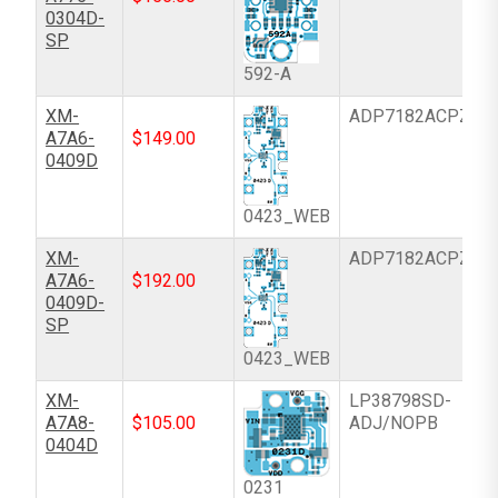
0304D-
SP
592-A
XM-
ADP7182ACPZ-R
A7A6-
$
149.00
0409D
0423_WEB
XM-
ADP7182ACPZ-R
A7A6-
$
192.00
0409D-
SP
0423_WEB
XM-
LP38798SD-
A7A8-
$
105.00
ADJ/NOPB
0404D
0231