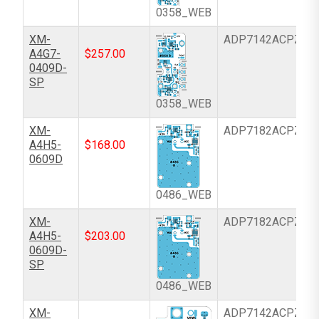
0358_WEB
XM-
ADP7142ACPZN-
A4G7-
$
257.00
0409D-
SP
0358_WEB
XM-
ADP7182ACPZ-R
A4H5-
$
168.00
0609D
0486_WEB
XM-
ADP7182ACPZ-R
A4H5-
$
203.00
0609D-
SP
0486_WEB
XM-
ADP7142ACPZN-