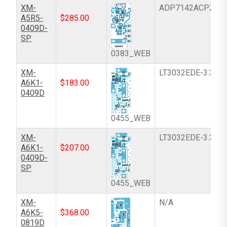
XM-
ADP7142ACPZN-
A5R5-
$
285.00
0409D-
SP
0383_WEB
XM-
LT3032EDE-3.3#P
A6K1-
$
183.00
0409D
0455_WEB
XM-
LT3032EDE-3.3#P
A6K1-
$
207.00
0409D-
SP
0455_WEB
XM-
N/A
A6K5-
$
368.00
0819D