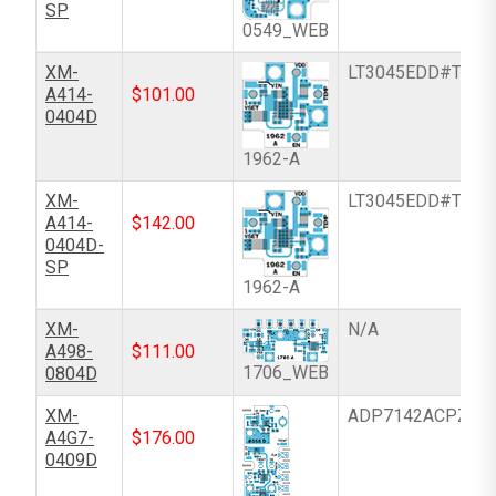
SP
0549_WEB
XM-
LT3045EDD#TRPB
A414-
$
101.00
0404D
1962-A
XM-
LT3045EDD#TRPB
A414-
$
142.00
0404D-
SP
1962-A
XM-
N/A
A498-
$
111.00
1706_WEB
0804D
XM-
ADP7142ACPZN-
A4G7-
$
176.00
0409D