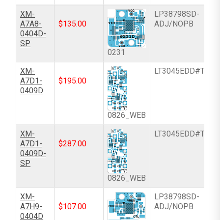
XM-
LP38798SD-
A7A8-
$
135.00
ADJ/NOPB
0404D-
SP
0231
XM-
LT3045EDD#TRPB
A7D1-
$
195.00
0409D
0826_WEB
XM-
LT3045EDD#TRPB
A7D1-
$
287.00
0409D-
SP
0826_WEB
XM-
LP38798SD-
A7H9-
$
107.00
ADJ/NOPB
0404D