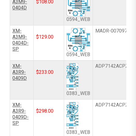
A3M9-
$
108.00
0404D
0594_WEB
XM-
MADR-007097-00
A3M9-
$
129.00
0404D-
SP
0594_WEB
XM-
ADP7142ACPZN-
A3R9-
$
233.00
0409D
0383_WEB
XM-
ADP7142ACPZN-
A3R9-
$
298.00
0409D-
SP
0383_WEB