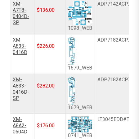
XM-
ADP7142ACPZN-
A7T8-
$
136.00
0404D-
SP
1098_WEB
XM-
ADP7182ACPZ-R
A833-
$
226.00
0416D
1679_WEB
XM-
ADP7182ACPZ-R
A833-
$
282.00
0416D-
SP
1679_WEB
XM-
LT3045EDD#TRPB
A8A2-
$
176.00
0604D
0741_WEB